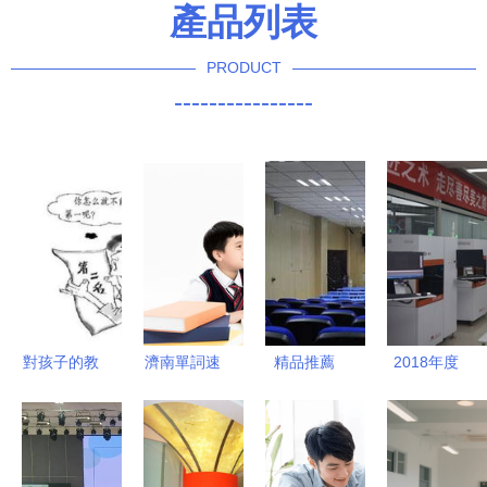
產品列表
PRODUCT
----------------
對孩子的教
濟南單詞速
精品推薦
2018年度
育,意義在
記哪家強？
益教教育科
機械行業職
于喚醒,而
熙澤教育集
技公司——
業教育技能
不是塑造
團費用與優
賦能未來教
大賽“百匠