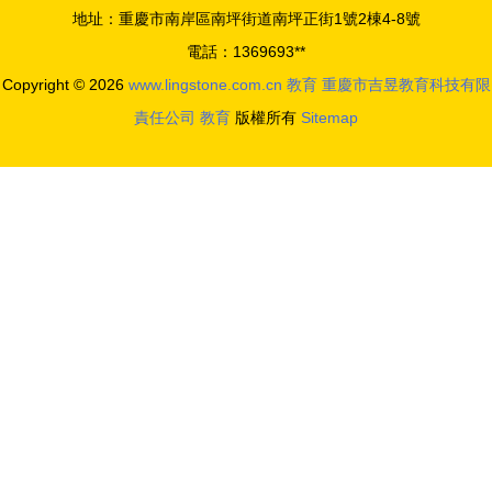
地址：重慶市南岸區南坪街道南坪正街1號2棟4-8號
設計大賽
育技術中心
電話：1369693**
信息化運維
Copyright © 2026
www.lingstone.com.cn
教育
重慶市吉昱教育科技有限
實踐與展望
責任公司
教育
版權所有
Sitemap