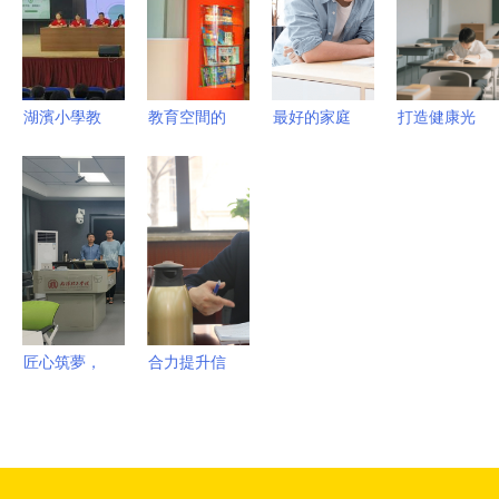
勢全解析
育的創新力
杯”工業產
量
品創新設計
與3D打印
技術盛宴
湖濱小學教
教育空間的
最好的家庭
打造健康光
育集團圓滿
新生 上海
教育,都隱
環境，點亮
舉行學期結
潤格建筑工
藏在父母這
智慧未來
束總結大會
程與樂寧教
4句口頭禪
教育照明廠
育的協同實
里
家優選推薦
踐
匠心筑夢，
合力提升信
食尚未來
息化運維質
——我院成
量，精心打
功舉辦第二
造運維品牌
屆食品工廠
——現代教